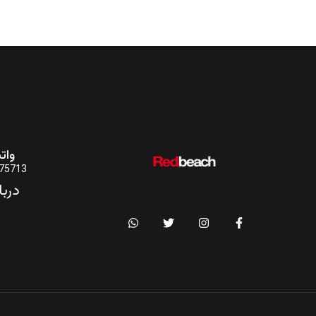
وات
75713
دربا