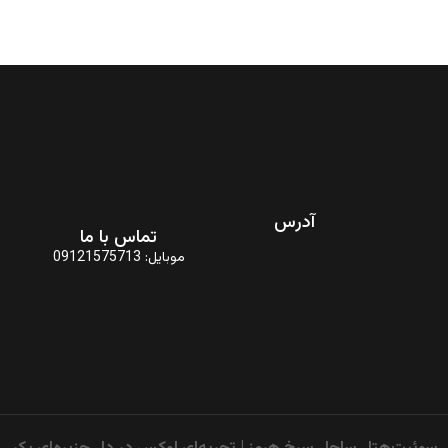
آدرس
تماس با ما
جزیره هرمز، بلوار ولایت ،
موبایل: 09121575713
هتل رستوران ساحل سرخ