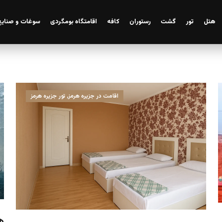
هتل
تور
گشت
رستوران
کافه
اقامتگاه بومگردی
سوغات و صنایع
رزرو اقامتگاه
اقامت در جزیره هرمز
,
تور جزیره هرمز
ه