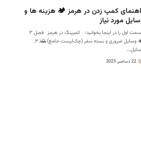
اهنمای کمپ زدن در هرمز 🏕️ هزینه ها و
سایل مورد نیاز
قسمت اول را در اینجا بخوانید: کمپینگ در هرمز فصل ۳
🏕️ وسایل ضروری و بسته سفر (چک‌لیست جامع) 🌅۳.۱.
ایل...
22 دسامبر, 2025