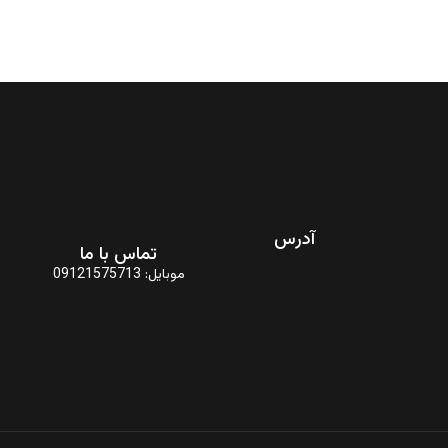
آدرس
تماس با ما
جزیره هرمز، بلوار ولایت ،
موبایل: 09121575713
هتل رستوران ساحل سرخ