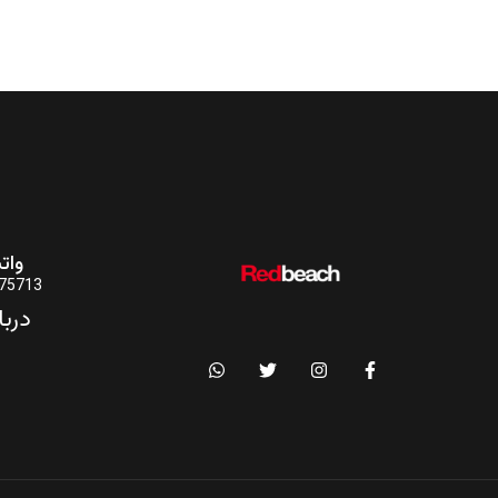
وات
75713
دربا