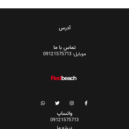
آدرس
جزیره هرمز، بلوار ولایت ،
هتل رستوران ساحل سرخ
تماس با ما
موبایل: 09121575713
واتساپ
09121575713
درباره ما