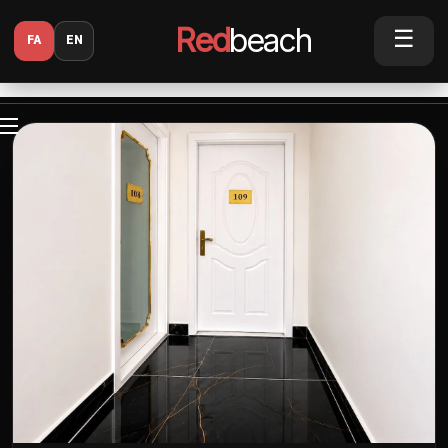
Red
beach
☰
FA
EN